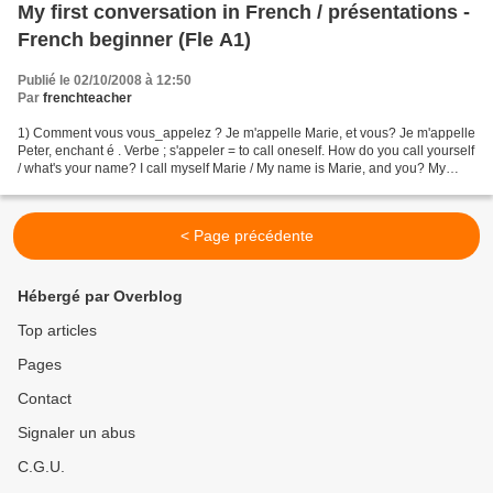
My first conversation in French / présentations -
French beginner (Fle A1)
Publié le 02/10/2008 à 12:50
Par
frenchteacher
1) Comment vous vous_appelez ? Je m'appelle Marie, et vous? Je m'appelle
Peter, enchant é . Verbe ; s'appeler = to call oneself. How do you call yourself
/ what's your name? I call myself Marie / My name is Marie, and you? My
name is Peter, pleased to...
< Page précédente
Hébergé par Overblog
Top articles
Pages
Contact
Signaler un abus
C.G.U.