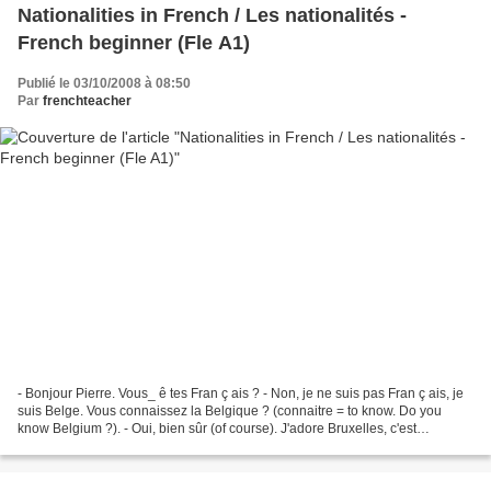
Nationalities in French / Les nationalités -
French beginner (Fle A1)
Publié le 03/10/2008 à 08:50
Par
frenchteacher
- Bonjour Pierre. Vous_ ê tes Fran ç ais ? - Non, je ne suis pas Fran ç ais, je
suis Belge. Vous connaissez la Belgique ? (connaitre = to know. Do you
know Belgium ?). - Oui, bien sûr (of course). J'adore Bruxelles, c'est
magnifique. (I love Brussels,...