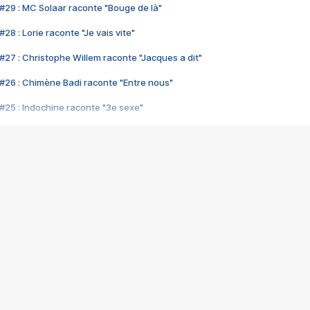
#29 : MC Solaar raconte "Bouge de là"
28 : Lorie raconte "Je vais vite"
#27 : Christophe Willem raconte "Jacques a dit"
#26 : Chimène Badi raconte "Entre nous"
#25 : Indochine raconte "3e sexe"
#24 : Zaho raconte "C'est chelou"
#23 : Patrick Bruel raconte "Au café des délices"
#22 : Kyo raconte "Le chemin"
#21 : Nolwenn Leroy raconte "Cassé"
#20 : Patrick Hernandez raconte "Born to be alive"
#19 : Lorie raconte "Près de moi"
#18 : Michael Jones raconte "A nos actes manqués" (avec Jean-Jacque
#17 : Khaled raconte "Aïcha"