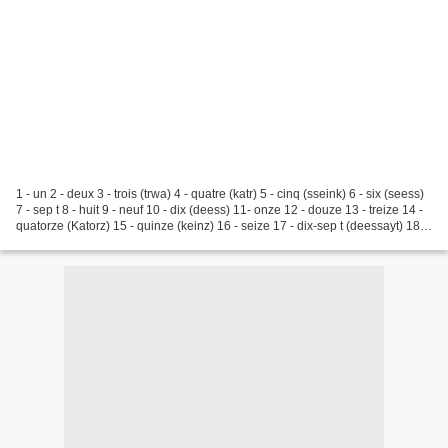
1 - un 2 - deux 3 - trois (trwa) 4 - quatre (katr) 5 - cinq (sseink) 6 - six (seess)
7 - sep t 8 - huit 9 - neuf 10 - dix (deess) 11- onze 12 - douze 13 - treize 14 -
quatorze (Katorz) 15 - quinze (keinz) 16 - seize 17 - dix-sep t (deessayt) 18 -
dix_huit...