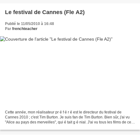
Le festival de Cannes (Fle A2)
Publié le 11/05/2010 à 16:48
Par
frenchteacher
Cette année, mon réalisateur pr é f é r é est le directeur du festival de
Cannes 2010 ; c'est Tim Burton. Je suis fan de Tim Burton. Bien sûr, j'ai vu
"Alice au pays des merveilles", qui é tait g é nial. J'ai vu tous les films de ce r
é alisateur. Et...