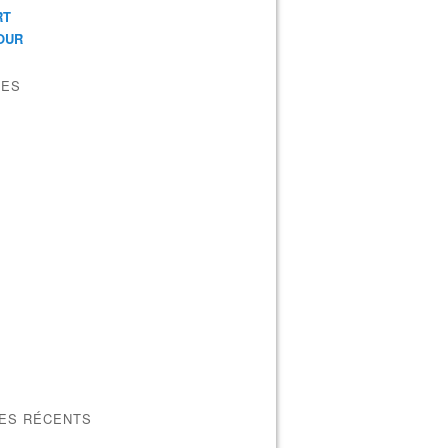
RT
OUR
VES
LES RÉCENTS