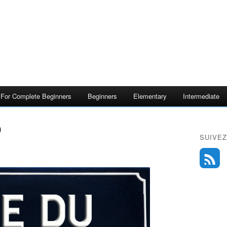
s For Complete Beginners
Beginners
Elementary
Intermediate
)
SUIVEZ