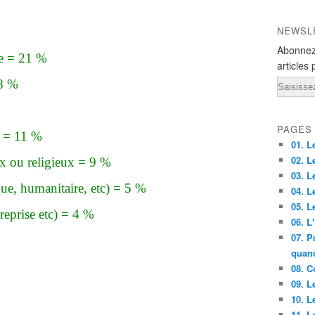
NEWSL
Abonnez
le = 21 %
articles 
18 %
Email
PAGES
e = 11 %
01. Le
02. L
x ou religieux = 9 %
03. L
que, humanitaire, etc) = 5 %
04. L
05. Le
treprise etc) = 4 %
06. L'
07. P
quand
08. C
09. Le
10. L
11. L