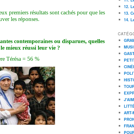
12. L
deux premiers résultats sont cachés pour que les
13. C
ouver les réponses.
14. Le
CATÉG
GRA
vantes contemporaines ou disparues, quelles
MUS
 le mieux réussi leur vie ?
GAS
re Térésa = 56 %
PETI
CINÉ
POLI
HIST
TOU
EXPR
J'AI
LITT
ART-
PRON
FRA
POUR