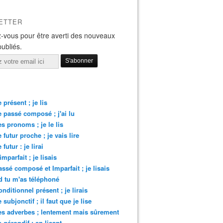
ETTER
-vous pour être averti des nouveaux
publiés.
 présent ; je lis
e passé composé ; j'ai lu
es pronoms ; je le lis
e futur proche ; je vais lire
 futur : je lirai
imparfait ; je lisais
assé composé et Imparfait ; je lisais
 tu m'as téléphoné
onditionnel présent ; je lirais
 subjonctif ; il faut que je lise
es adverbes ; lentement mais sûrement
e gérondif : en lisant