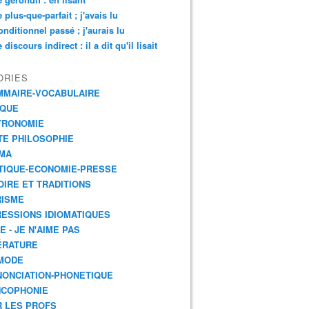
e plus-que-parfait ; j'avais lu
onditionnel passé ; j'aurais lu
 discours indirect : il a dit qu'il lisait
ORIES
MMAIRE-VOCABULAIRE
IQUE
TRONOMIE
TE PHILOSOPHIE
MA
TIQUE-ECONOMIE-PRESSE
OIRE ET TRADITIONS
RISME
ESSIONS IDIOMATIQUES
ME - JE N'AIME PAS
ÉRATURE
MODE
ONCIATION-PHONETIQUE
NCOPHONIE
 LES PROFS