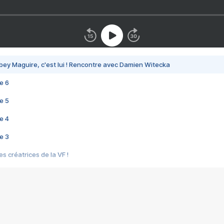
bey Maguire, c'est lui ! Rencontre avec Damien Witecka
e 6
e 5
e 4
e 3
s créatrices de la VF !
e 2
e 1
e Mektoub My Love arrive enfin ! Rencontre avec Shaïn Boumedine et Sal