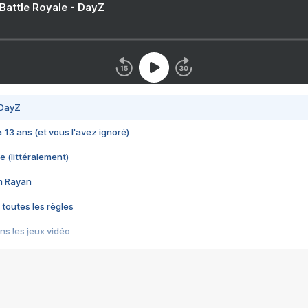
 Battle Royale - DayZ
 DayZ
 a 13 ans (et vous l'avez ignoré)
e (littéralement)
im Rayan
 toutes les règles
s les jeux vidéo
us choquant de Rockstar ? - Le scandale BULLY
e plus moche de Steam
du RÊVE tourne au CAUCHEMAR