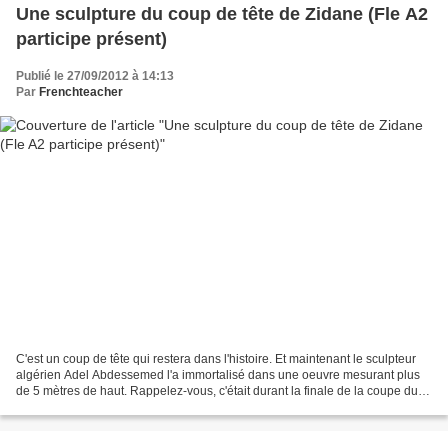
Une sculpture du coup de tête de Zidane (Fle A2
participe présent)
Publié le 27/09/2012 à 14:13
Par
Frenchteacher
C'est un coup de tête qui restera dans l'histoire. Et maintenant le sculpteur
algérien Adel Abdessemed l'a immortalisé dans une oeuvre mesurant plus
de 5 mètres de haut. Rappelez-vous, c'était durant la finale de la coupe du
monde de football 2006 à Berlin....