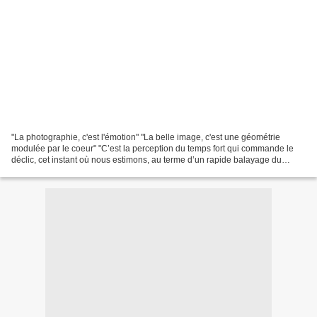
"La photographie, c'est l'émotion" "La belle image, c'est une géométrie
modulée par le coeur" "C’est la perception du temps fort qui commande le
déclic, cet instant où nous estimons, au terme d’un rapide balayage du
champ couvert par le viseur, que nous...