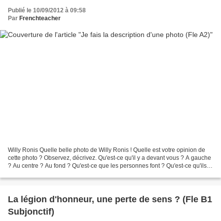
Publié le 10/09/2012 à 09:58
Par
Frenchteacher
Willy Ronis Quelle belle photo de Willy Ronis ! Quelle est votre opinion de
cette photo ? Observez, décrivez. Qu'est-ce qu'il y a devant vous ? A gauche
? Au centre ? Au fond ? Qu'est-ce que les personnes font ? Qu'est-ce qu'ils
boivent ? Est-ce qu'ils...
La légion d'honneur, une perte de sens ? (Fle B1
Subjonctif)