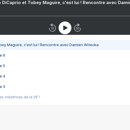
 DiCaprio et Tobey Maguire, c'est lui ! Rencontre avec Dam
bey Maguire, c'est lui ! Rencontre avec Damien Witecka
e 6
e 5
e 4
e 3
s créatrices de la VF !
e 2
e 1
e Mektoub My Love arrive enfin ! Rencontre avec Shaïn Boumedine et Sal