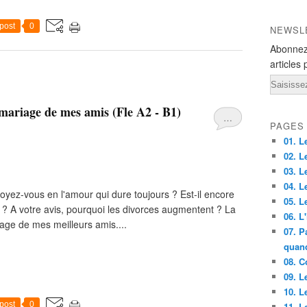
post
0
NEWSL
Abonnez
articles 
Email
 mariage de mes amis (Fle A2 - B1)
…
PAGES
01. Le
02. L
03. L
04. L
royez-vous en l'amour qui dure toujours ? Est-il encore
05. Le
 ? A votre avis, pourquoi les divorces augmentent ? La
06. L'
iage de mes meilleurs amis....
07. P
quand
08. C
09. Le
10. L
post
0
11. L