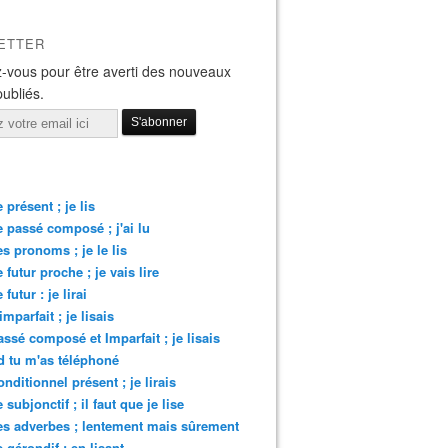
ETTER
-vous pour être averti des nouveaux
publiés.
 présent ; je lis
e passé composé ; j'ai lu
es pronoms ; je le lis
e futur proche ; je vais lire
 futur : je lirai
imparfait ; je lisais
assé composé et Imparfait ; je lisais
 tu m'as téléphoné
onditionnel présent ; je lirais
 subjonctif ; il faut que je lise
es adverbes ; lentement mais sûrement
e gérondif : en lisant