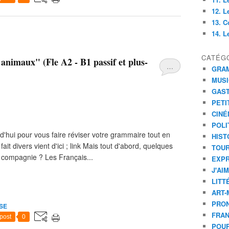
12. L
13. C
14. Le
CATÉG
s animaux" (Fle A2 - B1 passif et plus-
…
GRA
MUS
GAS
PETI
CINÉ
POLI
ourd'hui pour vous faire réviser votre grammaire tout en
HIST
t divers vient d'ici ; link Mais tout d'abord, quelques
TOU
 compagnie ? Les Français...
EXPR
J'AI
LITT
ART-
PRON
SE
FRA
post
0
POUR