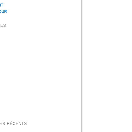
RT
OUR
VES
LES RÉCENTS