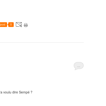
post
0
…
'a voulu dire Sempé ?