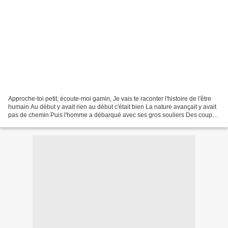
Approche-toi petit, écoute-moi gamin, Je vais te raconter l'histoire de l'être
humain Au début y avait rien au début c'était bien La nature avançait y avait
pas de chemin Puis l'homme a débarqué avec ses gros souliers Des coups
de pieds dans la gueule...