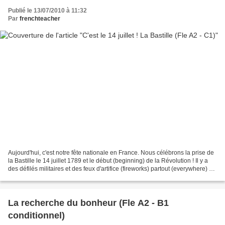
Publié le 13/07/2010 à 11:32
Par
frenchteacher
Aujourd'hui, c'est notre fête nationale en France. Nous célébrons la prise de
la Bastille le 14 juillet 1789 et le début (beginning) de la Révolution ! Il y a
des défilés militaires et des feux d'artifice (fireworks) partout (everywhere) en
France. Connaissez...
La recherche du bonheur (Fle A2 - B1
conditionnel)