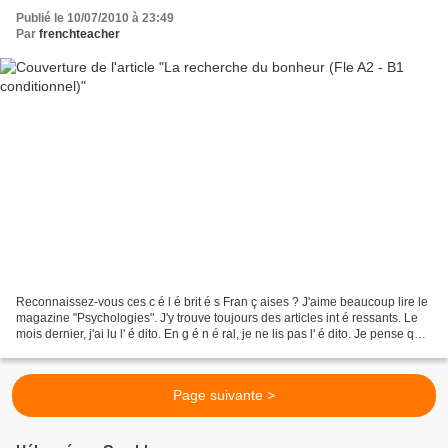
Publié le 10/07/2010 à 23:49
Par
frenchteacher
Reconnaissez-vous ces c é l é brit é s Fran ç aises ? J'aime beaucoup lire le
magazine "Psychologies". J'y trouve toujours des articles int é ressants. Le
mois dernier, j'ai lu l' é dito. En g é n é ral, je ne lis pas l' é dito. Je pense que
c'est ennuyeux....
Page suivante >