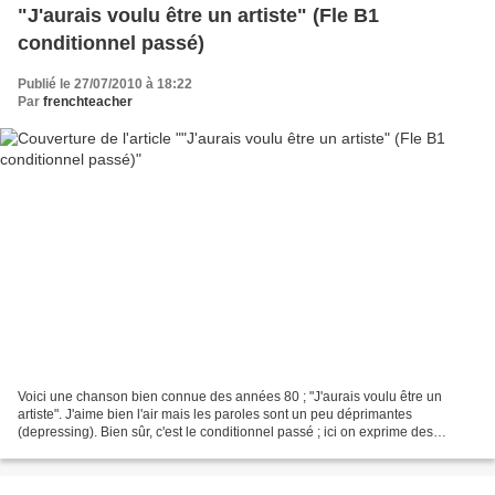
"J'aurais voulu être un artiste" (Fle B1
conditionnel passé)
Publié le 27/07/2010 à 18:22
Par
frenchteacher
Voici une chanson bien connue des années 80 ; "J'aurais voulu être un
artiste". J'aime bien l'air mais les paroles sont un peu déprimantes
(depressing). Bien sûr, c'est le conditionnel passé ; ici on exprime des
regrets, ce qu'on aurait voulu être (what...