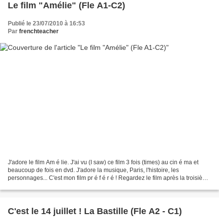
Le film "Amélie" (Fle A1-C2)
Publié le 23/07/2010 à 16:53
Par
frenchteacher
J'adore le film Am é lie. J'ai vu (I saw) ce film 3 fois (times) au cin é ma et
beaucoup de fois en dvd. J'adore la musique, Paris, l'histoire, les
personnages... C'est mon film pr é f é r é ! Regardez le film après la troisième
minute. Le film pr é sente...
C'est le 14 juillet ! La Bastille (Fle A2 - C1)