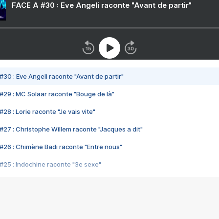
FACE A #30 : Eve Angeli raconte "Avant de partir"
#30 : Eve Angeli raconte "Avant de partir"
#29 : MC Solaar raconte "Bouge de là"
28 : Lorie raconte "Je vais vite"
#27 : Christophe Willem raconte "Jacques a dit"
#26 : Chimène Badi raconte "Entre nous"
#25 : Indochine raconte "3e sexe"
#24 : Zaho raconte "C'est chelou"
#23 : Patrick Bruel raconte "Au café des délices"
#22 : Kyo raconte "Le chemin"